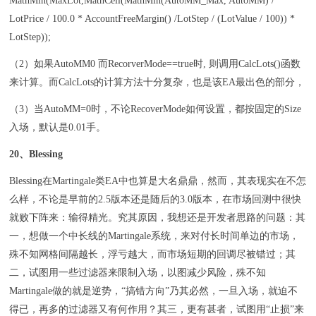
MathMin(MaxLot,MathCeil(MathMin(AutoMM_Max, AutoMM) /
LotPrice / 100.0 * AccountFreeMargin() /LotStep / (LotValue / 100)) *
LotStep));
（2）如果AutoMM0 而RecorverMode==true时, 则调用CalcLots()函数
来计算。而CalcLots的计算方法十分复杂，也是该EA最出色的部分，
（3）当AutoMM=0时，不论RecoverMode如何设置，都按固定的Size
入场，默认是0.01手。
20、Blessing
Blessing在Martingale类EA中也算是大名鼎鼎，然而，其表现实在不怎
么样，不论是早前的2.5版本还是随后的3.0版本，在市场回测中很快
就败下阵来：输得精光。究其原因，我想还是开发者思路的问题：其
一，想做一个中长线的Martingale系统，来对付长时间单边的市场，
殊不知网格间隔越长，浮亏越大，而市场短期的回调尽被错过；其
二，试图用一些过滤器来限制入场，以图减少风险，殊不知
Martingale做的就是逆势，“搞错方向”乃其必然，一旦入场，就迫不
得已，再多的过滤器又有何作用？其三，更有甚者，试图用“止损”来