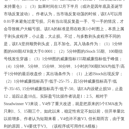
末持重仓）；（3）如果时间在12月下半月（或许是因年底及圣诞节
市场反复波动）。作者认为，当市场反复动荡的时候，该EA可以用
0.01手来避免过度亏损。只有当出现反复盈一手、亏一手的情况，才
会导致账户大幅亏损。该EA的标准是用在欧美1小时图上，本质上属
于剥头皮程序，小止盈，大止损。不过，与多数剥头皮程序不同的
是，该EA坚持顺势剥头皮，且不加仓。其入场条件为：（1）1分钟
图的600期ATR值大于0.0001；（2）5分钟图的iStoch 55期、100期信
号线发生穿越；（3）1分钟图的威廉指标155期威廉指标低于峰值；
（4）1分钟、5分钟、15分钟、30分钟、1小时的700期EMA均低于/高
于1分钟的最后收盘价；其出场条件为：（1）上述IStoch出现反穿；
（2）1分钟威廉指标高于/低于-25/-75，且5分钟威廉指标高于/低
于-35/-65, 15分钟威廉指标高于/低于-50。该EA内设硬止损50，止盈
12，追踪止盈10点。实际盈亏比据作者说是1：2.5。相对于
Steadwinner V3来说，V4作了重大改进，就是把原来的5个EMA改为
只剩1、5、15期三个。如此以来，稳定性肯定不如以前，但开单量比
以前增多。作者认为短期来看，V4也许不敌V3, 但长期而言，由于复
利的原因，V4要优于V3。（该程序或可用作EA模板）