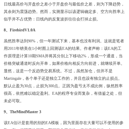
日线最高价与开盘价之差小于开盘价与最低价之差，则为下降趋势，
其余则为震荡趋势。然而，实测显示以该逻辑确定多、空方向胜率上
似乎并不占优势：日线内的反复波折往往会打掉止损。
8、FirebirdV1.0A
虽然胜率达到90%，但一年测试下来，基本也没有利润。这就是笔者
用2011年镑美在1小时图上回测该EA的结果。作者声称：该EA的工
作原理是计算10期SMA并将其分别上下移动2%，形成一个通道，当
价格突破通道时反向开单，如果价格向相反方向前进，就继续开单。
显然，这是一个反趋势交易系统。不过，虽然加仓，但并不是
Martingale，各个单子还是独立工作的，并且也设有独立的止损点。
默认止盈为30点，止损为300点。正因为盈亏太不成比例，纵然胜率
很高，依然难以稳定盈利。EA的程序专业而复杂，有借鉴之处，但
未必可取。
9、TheMindMaster 3
该EA估计是套用的别的EA模板，因为里面存在大量可以不使用的参