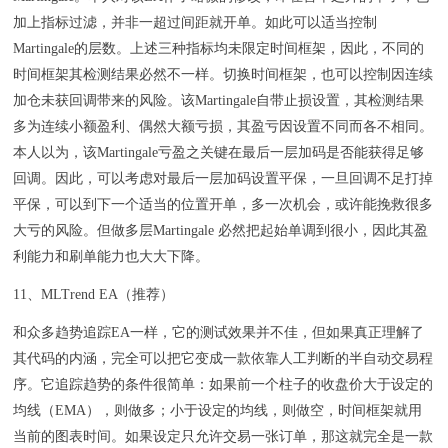
加上指标过滤，并非一超过间距就开单。如此可以适当控制
Martingale的层数。上述三种指标均未限定时间框架，因此，不同的
时间框架其检测结果必然不一样。切换时间框架，也可以控制因连续
加仓未获回调带来的风险。该Martingale自带止损设置，其检测结果
多为连续小额盈利、偶然大额亏损，其盈亏因设置不同而各不相同。
本人以为，该Martingale亏盈之关键在最后一层加码是否能获得足够
回调。因此，可以考虑对最后一层加码设置平保，一旦回调不足打掉
平保，可以到下一个适当的位置开单，多一次机会，或许能挽救很多
大亏的风险。但做多层Martingale 必然把起始单调到很小，因此其盈
利能力和刷单能力也大大下降。
11、MLTrend EA（推荐）
和众多趋势追踪EA一样，它的测试效果并不佳，但如果真正理解了
其代码的内涵，完全可以把它变成一款依靠人工判断的半自动交易程
序。它追踪趋势的条件很简单：如果前一个柱子的收盘价大于设定的
均线（EMA），则做多；小于设定的均线，则做空，时间框架就用
当前的图表时间。如果设定只允许交易一张订单，那这就完全是一款