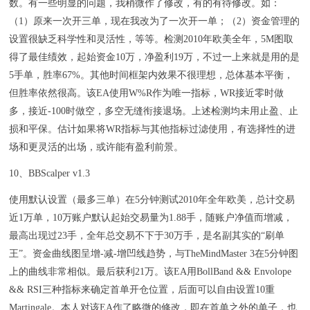
数。有一些明显的问题，我稍微作了修改，有的有待修改。如：
（1）原来一次开三单，现在我改为了一次开一单；（2）资金管理的
设置很缺乏科学性和灵活性，等等。检测2010年欧美全年，5M图取
得了最佳绩效，起始资金10万，净盈利19万，不过一上来就是用的是
5手单，胜率67%。其他时间框架内效果不很理想，总体基本平衡，
但胜率依然很高。该EA使用W%R作为唯一指标，WR接近零时做
多，接近-100时做空，多空无缝衔接退场。上述检测均未用止盈、止
损和平保。估计如果将WR指标与其他指标过滤使用，有选择性的进
场和更灵活的出场，或许能有盈利前景。
10、BBScalper v1.3
使用默认设置（最多三单）在5分钟测试2010年全年欧美，总计交易
近1万单，10万账户默认起始交易量为1.88手，随账户净值而增减，
最高出现过23手，全年总交易不下于30万手，是名副其实的“刷单
王”。资金曲线图呈增-减-增凹线趋势，与TheMindMaster 3在5分钟图
上的曲线非常相似。最后获利21万。该EA用BollBand && Envolope
&& RSI三种指标来确定首单开仓位置，后面可以自由设置10重
Martingale。本人对该EA作了略微的修改，即在首单之外的单子，也