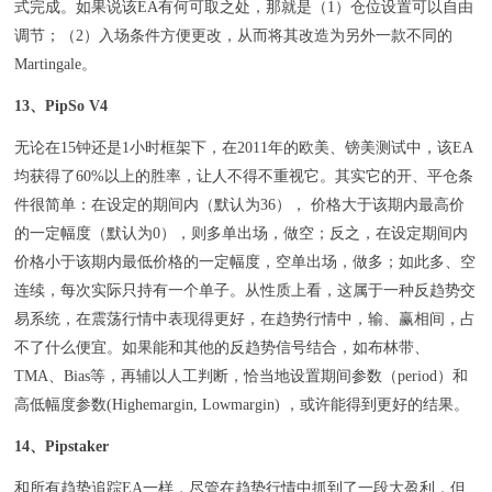
式完成。如果说该EA有何可取之处，那就是（1）仓位设置可以自由
调节；（2）入场条件方便更改，从而将其改造为另外一款不同的
Martingale。
13、PipSo V4
无论在15钟还是1小时框架下，在2011年的欧美、镑美测试中，该EA
均获得了60%以上的胜率，让人不得不重视它。其实它的开、平仓条
件很简单：在设定的期间内（默认为36）， 价格大于该期内最高价
的一定幅度（默认为0），则多单出场，做空；反之，在设定期间内
价格小于该期内最低价格的一定幅度，空单出场，做多；如此多、空
连续，每次实际只持有一个单子。从性质上看，这属于一种反趋势交
易系统，在震荡行情中表现得更好，在趋势行情中，输、赢相间，占
不了什么便宜。如果能和其他的反趋势信号结合，如布林带、
TMA、Bias等，再辅以人工判断，恰当地设置期间参数（period）和
高低幅度参数(Highemargin, Lowmargin) ，或许能得到更好的结果。
14、Pipstaker
和所有趋势追踪EA一样，尽管在趋势行情中抓到了一段大盈利，但