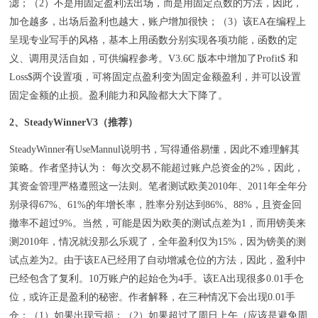
滤；（2）不是用固定盈利法出场，而是用固定点数的方法，因此，
加仓越多，出场后盈利也越大，账户增加很快；（3）该EA在编程上
呈现专业写手的风格，基本上用函数分别实现各项功能，函数的定
义、调用灵活自如，可供编程参考。V3.6C 版本中增加了Profit$ 和
Loss$两个设置项，可将固定点盈利变为固定金额盈利，并可以设置
固定金额的止损。盈利能力和风险都大大下降了。
2、SteadyWinnerV3（推荐）
SteadyWinner有UseMannul说明书，写得通俗易懂，因此不难理解其
策略。作者坚持认为： 每次交易不能超过账户总资金的2%，因此，
其资金管理严格遵照这一法则。笔者测试欧美2010年、2011年全年分
别录得67%、61%的年增长率，胜率分别达到86%、88%，且资金回
撤率不超过9%。当然，可能是因为欧美的测试点差为1，而用镑美来
测2010年，情况就没那么乐观了，全年盈利仅为15%，因为镑美的测
试点差为2。由于该EA已经用了自动增减仓位的方法，因此，盈利中
已经包含了复利。10万账户的起始仓为4手。该EA出现很多0.01手仓
位，或许正是盈利的秘密。作者解释，在三种情况下会出现0.01手
仓：（1）如果出现亏损；（2）如果超过了周日上午（应该是避免周