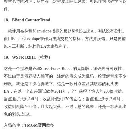
多空仓位的对冲，从而在一定程度上降低风险。可以作为代码学习软
件。
18、BBand CounterTrend
一款使用布林带和envelope指标的反趋势剥头皮EA，测试没有盈利。
但用Band 和 evolope来作为逆势交易的指标，方法并没错。只是要辅
以人工判断，纯粹靠EA太难盈利了。
19、WSFR D2HL（推荐）
这是一个据称是WallStreet Forex Robot 的克隆版，源码具有可读性，
不过由于是俄罗斯人编写的，注解的俄文成为乱码，给理解带来不少
难度。我还是下决心弄透它。这是一款对点差及其敏感的剥头皮
EA，在以一个点差测试欧美2011年，全年获得了惊人的200倍收益。
当点差扩大到2点时，收益降低到170倍左右；当点差上升到3点时，
收益则剧降至22倍，且大起大落。不过，总的说来，还是一款表现出
色的剥头皮EA。
入场条件：
TMGM官网
做多