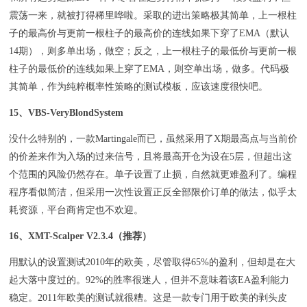
震荡一来，就被打得稀里哗啦。采取的进出策略极其简单，上一根柱
子的最高价与更前一根柱子的最高价的连线如果下穿了EMA（默认
14期），则多单出场，做空；反之，上一根柱子的最低价与更前一根
柱子的最低价的连线如果上穿了EMA，则空单出场，做多。代码极
其简单，作为纯粹概率性策略的测试模板，应该速度很快吧。
15、VBS-VeryBlondSystem
没什么特别的，一款Martingale而已，虽然采用了X期最高点与当前价
的价差来作为入场的过来信号，且将最高开仓为设在5层，但超出这
个范围的风险仍然存在。单子设置了止损，自然就更难盈利了。编程
程序看似简洁，但采用一次性设置正反全部限价订单的做法，似乎太
耗资源，平台商肯定也不欢迎。
16、XMT-Scalper V2.3.4（推荐）
用默认的设置测试2010年的欧美，尽管取得65%的盈利，但却是在大
起大落中度过的。92%的胜率很迷人，但并不意味着该EA盈利能力
稳定。2011年欧美的测试就很糟。这是一款专门用于欧美的剥头皮