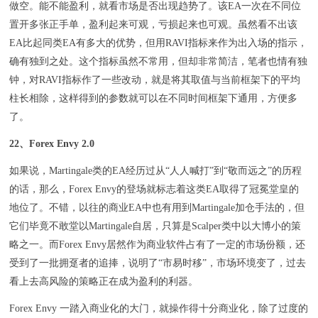
做空。能不能盈利，就看市场是否出现趋势了。该EA一次在不同位
置开多张正手单，盈利起来可观，亏损起来也可观。虽然看不出该
EA比起同类EA有多大的优势，但用RAVI指标来作为出入场的指示，
确有独到之处。这个指标虽然不常用，但却非常简洁，笔者也情有独
钟，对RAVI指标作了一些改动，就是将其取值与当前框架下的平均
柱长相除，这样得到的参数就可以在不同时间框架下通用，方便多
了。
22、Forex Envy 2.0
如果说，Martingale类的EA经历过从“人人喊打”到“敬而远之”的历程
的话，那么，Forex Envy的登场就标志着这类EA取得了冠冕堂皇的
地位了。不错，以往的商业EA中也有用到Martingale加仓手法的，但
它们毕竟不敢堂以Martingale自居，只算是Scalper类中以大博小的策
略之一。而Forex Envy居然作为商业软件占有了一定的市场份额，还
受到了一批拥趸者的追捧，说明了“市易时移”，市场环境变了，过去
看上去高风险的策略正在成为盈利的利器。
Forex Envy 一踏入商业化的大门，就操作得十分商业化，除了过度的