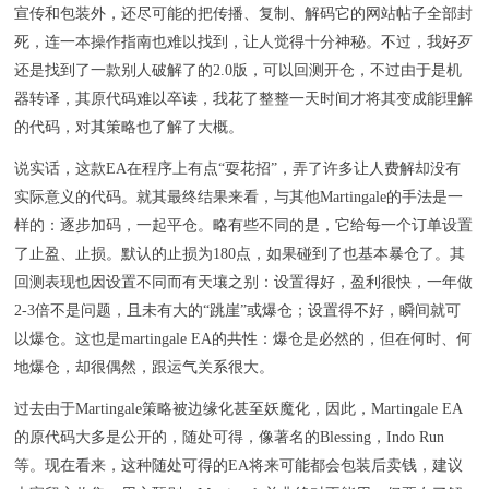
宣传和包装外，还尽可能的把传播、复制、解码它的网站帖子全部封
死，连一本操作指南也难以找到，让人觉得十分神秘。不过，我好歹
还是找到了一款别人破解了的2.0版，可以回测开仓，不过由于是机
器转译，其原代码难以卒读，我花了整整一天时间才将其变成能理解
的代码，对其策略也了解了大概。
说实话，这款EA在程序上有点“耍花招”，弄了许多让人费解却没有
实际意义的代码。就其最终结果来看，与其他Martingale的手法是一
样的：逐步加码，一起平仓。略有些不同的是，它给每一个订单设置
了止盈、止损。默认的止损为180点，如果碰到了也基本暴仓了。其
回测表现也因设置不同而有天壤之别：设置得好，盈利很快，一年做
2-3倍不是问题，且未有大的“跳崖”或爆仓；设置得不好，瞬间就可
以爆仓。这也是martingale EA的共性：爆仓是必然的，但在何时、何
地爆仓，却很偶然，跟运气关系很大。
过去由于Martingale策略被边缘化甚至妖魔化，因此，Martingale EA
的原代码大多是公开的，随处可得，像著名的Blessing，Indo Run
等。现在看来，这种随处可得的EA将来可能都会包装后卖钱，建议