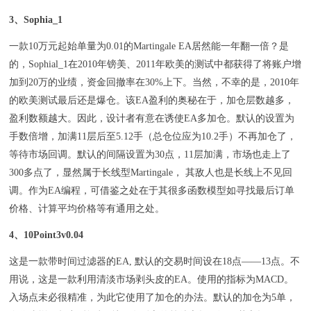
3、Sophia_1
一款10万元起始单量为0.01的Martingale EA居然能一年翻一倍？是
的，Sophial_1在2010年镑美、2011年欧美的测试中都获得了将账户增
加到20万的业绩，资金回撤率在30%上下。当然，不幸的是，2010年
的欧美测试最后还是爆仓。该EA盈利的奥秘在于，加仓层数越多，
盈利数额越大。因此，设计者有意在诱使EA多加仓。默认的设置为
手数倍增，加满11层后至5.12手（总仓位应为10.2手）不再加仓了，
等待市场回调。默认的间隔设置为30点，11层加满，市场也走上了
300多点了，显然属于长线型Martingale， 其敌人也是长线上不见回
调。作为EA编程，可借鉴之处在于其很多函数模型如寻找最后订单
价格、计算平均价格等有通用之处。
4、10Point3v0.04
这是一款带时间过滤器的EA, 默认的交易时间设在18点——13点。不
用说，这是一款利用清淡市场剥头皮的EA。使用的指标为MACD。
入场点未必很精准，为此它使用了加仓的办法。默认的加仓为5单，