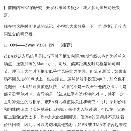
目前国内对EA的研究、开发和破译者很少，我大多到国外论坛去
逛。
现在把这段时间测试的笔记、心得给大家分享一下，希望找到几个志
同道合的研究者。
1、OM——2Way V3.6a_EN （推荐）
该EA默认入场信号是以当下时间框架内距700期均线60点作为首单入
场点，逆势加码的Martingale。均线、偏离距离及时间框架均可调
节。理论上大的时间框架似乎抗风险能力更强。但笔者测试，如果市
场不回头走800点以上，也会爆仓。虽然起始手设置为0.2，加仓也不
是翻倍，但增加速度依然很快。采用的不是一次全平仓的办法，而是
部分盈亏单对冲。奇异的是，该EA似乎有选择性的对冲，并不一定
是对冲最远的亏损单。该EA有几点值得关注和研究：（1）采用价格
和均线的偏离（实际就是Bias指标）来作为入场过滤，可以在一定程
度上避免逆势太多，Bias太大必然回回调。但Bias的回调并不意味着
价格回调。因此，可以考虑和其他指标，如BB 或 TMA等结合起来过