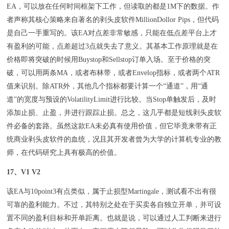
EA，可以放在任何时间框架下工作，但读取的都是1M下的数据。作
者声称其核心策略来自著名的剥头皮软件MillionDollor Pips，但代码
是自己一手重写的。该EA对点差非常敏感，只能在低点差平台上才
有盈利的可能，点差超过3点就失去了意义。其基本工作原理就是在
价格即将突破的时候用Buystop和Sellstop订单入场。至于价格的突
破，可以用两条MA，或者布林带，或者Envelop指标，或者两个ATR
值来识别。除ATR外，其他几个指标都要计算一个“通道”，用“通
道”的宽度与预设的VolatilityLimit进行比较。当Stop单触发后，及时
添加止损、止盈，并进行跟踪止损。总之，这几乎都是短线剥头皮软
件必备的套路。虽然这款EA未必真有使用价值，但它毕竟来带有正
统商业剥头皮软件的血统，况且其开发者曾为大学的计算机专业的教
师，在代码研究上具有极高的价值。
17、V1 V2
该EA与10point3有点类似，属于止损型Martingale，测试看不出有很
可靠的盈利能力。不过，其特别之处在于买卖各自独立开单，并可设
置不同的盈利目标和开单距离。也就是说，可以通过人工判断来进行