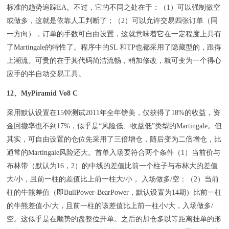
标准的趋势追踪EA。不过，它的不同之处在于：（1）可以强制做空
或做多，这就是依靠人工判断了；（2）可以允许交易四张订单（同
一方向），订单的手数可自由设置，这就意味着它在一定程度上具有
了Martingale的特性了。程序中的SL 和TP也都采用了隐藏型的，跟得
上潮流。可贵的在于其代码简洁流畅，稍加修改，就可变为一个得心
应手的半自动交易工具。
12、MyPiramid Vo8 C
采用默认设置在15钟测试2011年全年镑美，仅获得了18%的收益，资
金回撤率也不到17%，似乎是“风险低、收益低”类型的Martingale。但
其实，可自由设置的仓位先采用了三倍增仓，随后变为二倍增仓，比
通常的Martingale风险还大。首单入场要符合两个条件（1）当前价与
布林带（默认为16，2）的中线的差值比前一个柱子与布林大的差值
大/小，且前一柱的差值比上前一柱大/小， 入场做多/空：（2）当前
柱的牛熊差值（即BullPower-BearPower，默认设置为14期）比前一柱
的牛熊差值小/大，且前一柱的该差值比上前一柱小/大，入场做多/
空。这似乎是在顺势的盘整位开单。之后的加仓多以等距离挂单的形