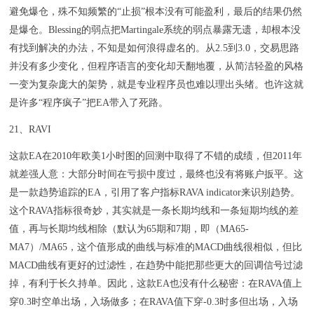
避免爆仓，殊不知频繁的“止损”根本没有可能盈利，最后的结果仍然
是爆仓。Blessing的弱点把Martingale系统的弱点暴露无遗，却根本没
有找到解决的办法，不知是如何浪得虚名的。从2.5到3.0，交易思路
并没有多少变化，但程序语言的变化却天翻地覆，从简洁轻盈的风格
一变为复杂庞大的架势，就是专业程序员也难以理出头绪。也许这就
是许多“程序疯子”把EA带入了死路。
21、RAVI
这款EA在2010年欧美1小时图的回测中取得了不错的成绩，但2011年
就差强人意：大部分时间在亏损中度过，最终也没有将账户扳平。这
是一款趋势追踪的EA，引用了客户指标RAVA indicator来识别趋势。
这个RAVA指标很奇妙，其实就是一条长期均线和一条短期均线的差
值，再与长期均线相除（默认为65期和7期，即（MA65-
MA7）/MA65，这个值形成的曲线与标准的MACD曲线很相似，但比
MACD曲线有更好的过滤性，在趋势中能把那些更大的回调信号过滤
掉，有利于长久持单。因此，这款EA也没有什么秘密：在RAVA值上
穿0.3时空单出场，入场做多；在RAVA值下穿-0.3时多但出场，入场