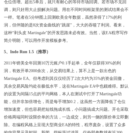
仓位倍增。超出5单后，就只有耐心的等待市场回调。若市场不见回
调，则只好用大止损解决问题。用在不同时间框架里的测试结果会不
一样。笔者在5分钟图上回测欧美全年数据，虽然录得了17%的利
润，但伴随的是8次资金曲线的“跳崖”，大大的吞噬了利润。看来，
这种“剥头皮 Martingale”的开发思路未必有效。当然，该EA程序写作
简介明朗，可以用作开发模板参考。
5、Indo Run 1.5（推荐）
2011年镑美全年回测10万元账户0.1手起单，全年仅获得30%的利
润，有效开单2000余次，从交易结果上，算不上是一款出色的
Martingale EA。但考虑到其仅仅经历了2次大约为35%的资金回撤，
其余交易风险均处在极低水平，这在Martingale EA中也颇难得。默认
的设置为间隔15点的平均网格，本人在测试中打开了Martingale功
能，但并非加倍增仓，而是每手增加0.2，这虽然一方面降低了仓位
增加速度，但也容易把短线拖成长线，小问题搞成大问题。开仓采取
价格两端同时设限价单的方法，一边成交，则另一侧的限价单立即删
除。在编程风格上呈现大型商业EA的特性，程序庞杂，设置了众多
的内容显示及时间、新闻、指标等过滤器。仅外部参数就有近200