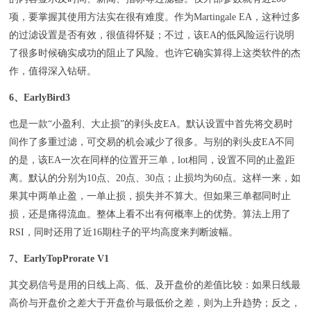
项，要掌握其使用方法实在很有难度。作为Martingale EA，这种过多
的过滤设置是否有效，很值得怀疑；不过，该EA的低风险运行说明
了很多时候确实成功的阻止了风险。也许它确实算得上这类软件的杰
作，值得深入钻研。
6、EarlyBird3
也是一款“小盈利、大止损”的剥头皮EA。默认设置中首先将交易时
间作了多重过滤，可交易的机会减少了很多。与别的剥头皮EA不同
的是，该EA一次在同样的位置开三单，lot相同，设置不同的止盈距
离。默认的分别为10点、20点、30点；止损均为60点。这样一来，如
果其中两单止盈，一单止损，损失并不算大。但如果三单都同时止
损，还是痛得流血。整体上看不出有何概率上的优势。算法上用了
RSI，同时还用了近16期柱子的平均高度来判断波幅。
7、EarlyTopProrate V1
其交易信号是用的日线上高、低、及开盘价的差值比较：如果日线最
高价与开盘价之差大于开盘价与最低价之差，则为上升趋势；反之，