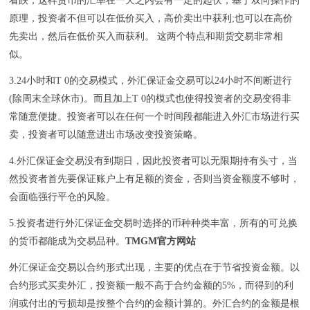
看跌，这样货币的汇率在一天之内会有一定的起伏，基于双向操作的
原理，投资者不但可以在低价买入，高价卖出中获利;也可以在高价
先卖出，然后在低价买入而获利。 这两个特点和期货交易非常相
似。
3.24小时和T 0的交易模式，外汇保证金交易可以24小时不间断进行
(除周末全球休市)。而且加上T 0的模式也使得投资者的交易变得非
常随意便捷。投资者可以在任何一个时间段都能进入外汇市场进行买
卖，投资者可以随意进出市场改变投资策略。
4.外汇保证金交易没有到期日，因此投资者可以无限期持有头寸，当
然投资者首先要保证账户上有足额的资金，否则当资金额度不够时，
会面临强行平仓的风险。
5.投资者进行外汇保证金交易时选择的币种种类丰富，所有的可兑换
的货币都能成为交易品种。
TMGM官方网站
外汇保证金交易以合约形式出现，主要的优点在于节省投资金额。以
合约形式买卖外汇，投资额一般不高于合约金额的5%，而得到的利
润或付出的亏损却是按整个合约的金额计算的。外汇合约的金额是根