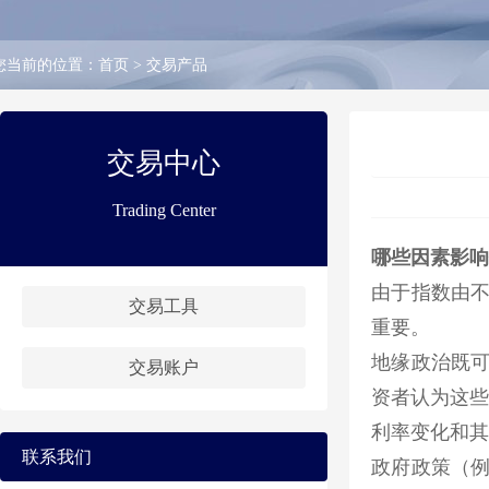
您当前的位置：
首页
>
交易产品
交易中心
Trading Center
哪些因素影响
由于指数由
交易工具
重要。
地缘政治既
交易账户
资者认为这些
利率变化和其
联系我们
政府政策（