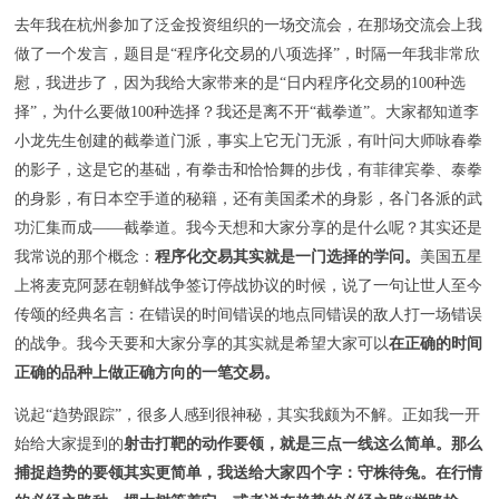
去年我在杭州参加了泛金投资组织的一场交流会，在那场交流会上我
做了一个发言，题目是“程序化交易的八项选择”，时隔一年我非常欣
慰，我进步了，因为我给大家带来的是“日内程序化交易的100种选
择”，为什么要做100种选择？我还是离不开“截拳道”。大家都知道李
小龙先生创建的截拳道门派，事实上它无门无派，有叶问大师咏春拳
的影子，这是它的基础，有拳击和恰恰舞的步伐，有菲律宾拳、泰拳
的身影，有日本空手道的秘籍，还有美国柔术的身影，各门各派的武
功汇集而成——截拳道。我今天想和大家分享的是什么呢？其实还是
我常说的那个概念：
程序化交易其实就是一门选择的学问。
美国五星
上将麦克阿瑟在朝鲜战争签订停战协议的时候，说了一句让世人至今
传颂的经典名言：在错误的时间错误的地点同错误的敌人打一场错误
的战争。我今天要和大家分享的其实就是希望大家可以
在正确的时间
正确的品种上做正确方向的一笔交易。
说起“趋势跟踪”，很多人感到很神秘，其实我颇为不解。正如我一开
始给大家提到的
射击打靶的动作要领，就是三点一线这么简单。那么
捕捉趋势的要领其实更简单，我送给大家四个字：守株待兔。在行情