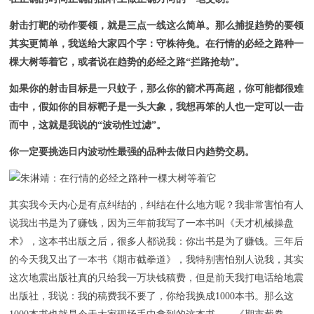
射击打靶的动作要领，就是三点一线这么简单。那么捕捉趋势的要领
其实更简单，我送给大家四个字：守株待兔。在行情的必经之路种一
棵大树等着它，或者说在趋势的必经之路“拦路抢劫”。
如果你的射击目标是一只蚊子，那么你的箭术再高超，你可能都很难
击中，假如你的目标靶子是一头大象，我想再笨的人也一定可以一击
而中，这就是我说的“波动性过滤”。
你一定要挑选日内波动性最强的品种去做日内趋势交易。
其实我今天内心是有点纠结的，纠结在什么地方呢？我非常害怕有人
说我出书是为了赚钱，因为三年前我写了一本书叫《天才机械操盘
术》，这本书出版之后，很多人都说我：你出书是为了赚钱。三年后
的今天我又出了一本书《期市截拳道》，我特别害怕别人说我，其实
这次地震出版社真的只给我一万块钱稿费，但是前天我打电话给地震
出版社，我说：我的稿费我不要了，你给我换成1000本书。那么这