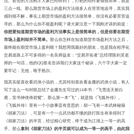
法。射击的方法刚才大家已经听到了，打靶的动作要领很简单，就是
三点一线。那么期货市场上的盈利方法很多人在苦苦地追寻，其实我
感到很不解，事实上期货市场的盈利方法很简单，你没有必要苦苦追
寻的，那么为什么你不能盈利呢？请大家注意一下我刚才讲的前提：
你想要知道期货市场的盈利方法事实上是很简单的，但是你要在期货
市场上盈利却并不简单。
那么你怎样在知道期货市场盈利方法之后，
最终能在期货市场上盈利呢？我想用我最好的朋友，也是我在程序化
交易道路上不可多得的一名良师益友：“交易开拓者”总经理陈剑灵老
师的一句话，他的QQ签名告诉我们大家这个秘诀，六个字大家一定
要牢记：无他，唯手熟尔。
我其实挺喜欢看武侠小说的，尤其特别喜欢看金庸的武侠小说，有人
写了这么一句对联总结了金庸先生写过的14本书：“飞雪连天射白
鹿，笑书神侠倚碧鸳”。那么第一本“飞”，就是指《飞狐外传》。
《飞狐外传》里有一个小故事蛮有意思的：胡一飞有一本武林秘籍
《胡家刀法》，可是有一个一点武功都不懂的跌打医生有幸得到了
《胡家刀法》的半页，经过精心研究，终于成为江湖上一等一的高
手。那么
拿到《胡家刀法》的半页就可以成为一等一的高手，由此我