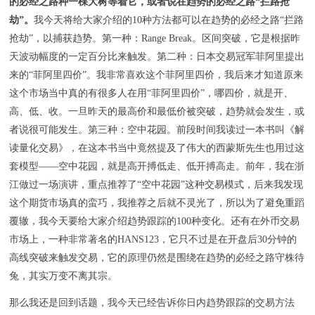
的必经之路种一棵大树等着它，或者说在趋势的必经之路“拦路抢
劫”。
我今天将给大家介绍的10种方法都可以在趋势的必经之路“拦路
抢劫”，以捕获趋势。第一种：Range Break。区间突破，它是根据昨
天波动幅度的一定百分比来触发。第二种：日本交易冠军菲阿里提出
来的“菲阿里四价”。我非常喜欢这个菲阿里四价，我后来才知道原来
这个市场当中真的有很多人在用“菲阿里四价”，哪四价，就是开、
高、低、收。一旦昨天的最高价和最低价被突破，趋势就会发生，或
者说很可能发生。第三种：空中花园。前段时间我读过一本书叫《解
读量化交易》，在这本书当中竟然提及了伟大的西蒙斯先生也用过这
套模型——空中花园，就是高开搏低走、低开搏高走。前年，我在浙
江做过一场演讲，重点推荐了“空中花园”这种交易模式，后来我发现
这个期货市场真的蛮巧，我推荐之后就不灵光了，所以为了避免重蹈
覆辙，我今天要给大家介绍趋势跟踪的100种变化。还有在外币交易
市场上，一种非常著名的HANS123，它只不过是在开盘后30分钟的
高线突破来触发交易，它的原理仍然是围绕在趋势的必经之路守株待
兔，其实万变不离其宗。
那么我还是回到话题，我今天已经告诉你日内趋势跟踪的交易方法