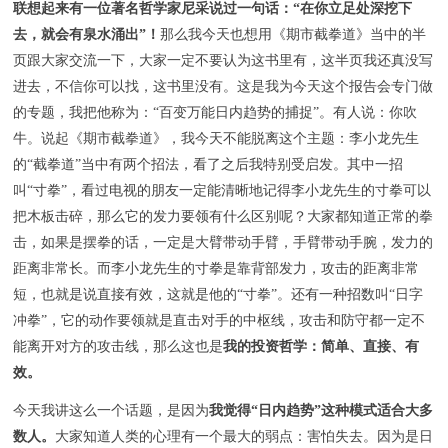
联想起来有一位著名哲学家尼采说过一句话：“在你立足处深挖下
去，就会有泉水涌出”！
那么我今天也想用《期市截拳道》当中的半
页跟大家交流一下，大家一定不要认为这书里有，这半页我还真没写
进去，不信你可以找，这书里没有。这是我为今天这个报告会专门做
的专题，我把他称为：“百变万能日内趋势的捕捉”。有人说：你吹
牛。说起《期市截拳道》，我今天不能脱离这个主题：李小龙先生
的“截拳道”当中有两个招法，看了之后我特别受启发。其中一招
叫“寸拳”，看过电视的朋友一定能清晰地记得李小龙先生的寸拳可以
把木板击碎，那么它的发力要领有什么区别呢？大家都知道正常的拳
击，如果是摆拳的话，一定是大臂带动手臂，手臂带动手腕，发力的
距离非常长。而李小龙先生的寸拳是靠背部发力，攻击的距离非常
短，也就是说直接有效，这就是他的“寸拳”。还有一种招数叫“日字
冲拳”，它的动作要领就是直击对手的中枢线，攻击和防守都一定不
能离开对方的攻击线，那么这也是
我的投资哲学：简单、直接、有
效。
今天我讲这么一个话题，是因为
我觉得“日内趋势”这种模式适合大多
数人。
大家知道人类的心理有一个最大的弱点：害怕失去。因为是日