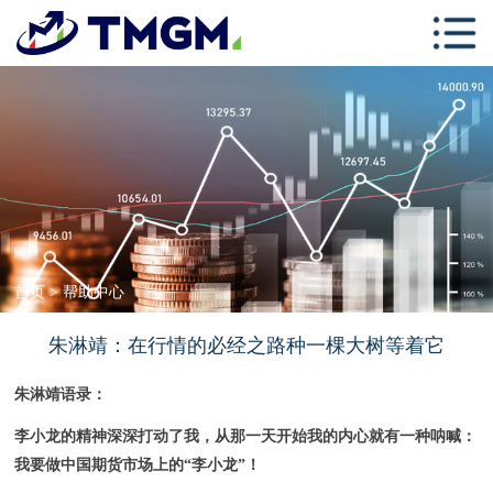
首页
关于TMGM
交易中心
学习中心
跟单社区
联系我们
首页
>
帮助中心
朱淋靖：在行情的必经之路种一棵大树等着它
朱淋靖语录：
李小龙的精神深深打动了我，从那一天开始我的内心就有一种呐喊：
我要做中国期货市场上的“李小龙”！