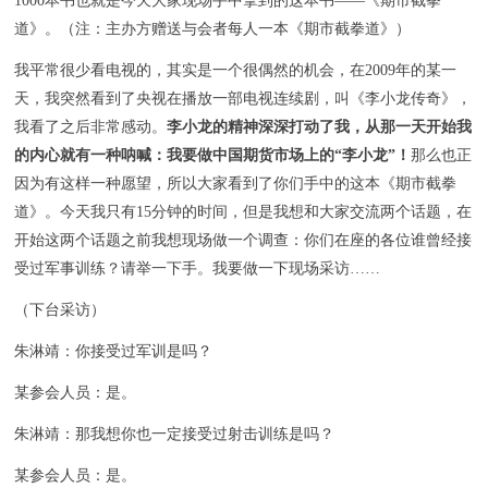
1000本书也就是今天大家现场手中拿到的这本书——《期市截拳
道》。（注：主办方赠送与会者每人一本《期市截拳道》）
我平常很少看电视的，其实是一个很偶然的机会，在2009年的某一
天，我突然看到了央视在播放一部电视连续剧，叫《李小龙传奇》，
我看了之后非常感动。
李小龙的精神深深打动了我，从那一天开始我
的内心就有一种呐喊：我要做中国期货市场上的“李小龙”！
那么也正
因为有这样一种愿望，所以大家看到了你们手中的这本《期市截拳
道》。今天我只有15分钟的时间，但是我想和大家交流两个话题，在
开始这两个话题之前我想现场做一个调查：你们在座的各位谁曾经接
受过军事训练？请举一下手。我要做一下现场采访……
（下台采访）
朱淋靖：你接受过军训是吗？
某参会人员：是。
朱淋靖：那我想你也一定接受过射击训练是吗？
某参会人员：是。