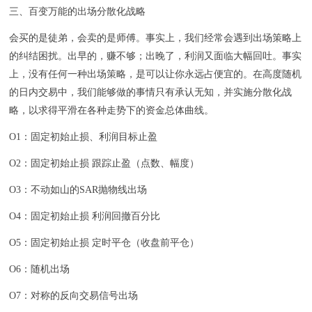
三、百变万能的出场分散化战略
会买的是徒弟，会卖的是师傅。事实上，我们经常会遇到出场策略上
的纠结困扰。出早的，赚不够；出晚了，利润又面临大幅回吐。事实
上，没有任何一种出场策略，是可以让你永远占便宜的。在高度随机
的日内交易中，我们能够做的事情只有承认无知，并实施分散化战
略，以求得平滑在各种走势下的资金总体曲线。
O1：固定初始止损、利润目标止盈
O2：固定初始止损 跟踪止盈（点数、幅度）
O3：不动如山的SAR抛物线出场
O4：固定初始止损 利润回撤百分比
O5：固定初始止损 定时平仓（收盘前平仓）
O6：随机出场
O7：对称的反向交易信号出场