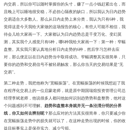
内交易，所以你可以随时掌握你的头寸，赚了一点小钱赶紧出仓，而
且晚上可以睡地很安稳，不必担心隔夜的缺口，所以我认为日内趋势
交易适合大多数人。那么从日内走势上来分类，我认为只有6种，我
觉得这是今天我给大家做的这场报告的核心，有些人可能不相信，我
待会儿给大家画一下。大家都认为日内趋势总是千变万化、变幻莫
测，其实我个人感觉只有6种，哪6种我给大家画一下：第一种：窄幅
盘整。其实我只要认真地分析日内走势的6种，然后学习怎样去应
对，那么便足以在日内趋势当中取得成功。窄幅调整其实很简单，只
要你的趋势和交易信号不被轻易触发，那么你当天的交易结果是“无
交易”。
第二种走势，我把他称为“宽幅振荡”。在宽幅振荡的时候我想起了我
在程序化交易上的一位启蒙老师，就是原中期国瑞煊投资管理公司总
经理李斌老师，他说很多人都问他如何识别趋势势和盘整势，他对这
个问题感到不可理解。
趋势和盘整本身就并无一条泾渭分明的分界
线，你又如何去辨别呢？
那么应对的方法其实很简单，你只要减少你
在宽幅振荡走势中的损失就可以了，在这种走势出现的时候，你的收
益目标事实上是保存实力、减少亏损。