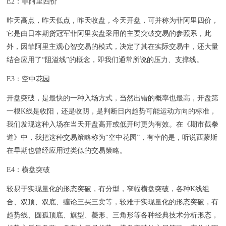
E2：菲阿里四价
昨天高点，昨天低点，昨天收盘，今天开盘，可并称为菲阿里四价，
它是由日本期货冠军菲阿里实盘采用的主要突破交易的参照系，此
外，因菲阿里主观心智交易的模式，决定了其在实际交易中，还大量
结合应用了“阻溢线”的概念，即我们通常所说的压力、支撑线。
E3：空中花园
开盘突破，是最快的一种入场方式，当然出错的概率也最高，开盘第
一根K线是收阳，还是收阴，是判断日内趋势可能运动方向的标准，
我们发现这种入场在当天开盘高开或低开时更为有效。在《期市截拳
道》中，我把这种交易策略称为“空中花园”，有幸的是，听说西蒙斯
在早期也曾经应用过类似的交易策略。
E4：横盘突破
较易于实现量化的形态突破，有分型，窄幅横盘突破，各种K线组
合、双顶、双底、缠论三买三卖等，较难于实现量化的形态突破，有
趋势线、圆孤顶底、旗型、菱形、三角形等各种经典技术分析形态，