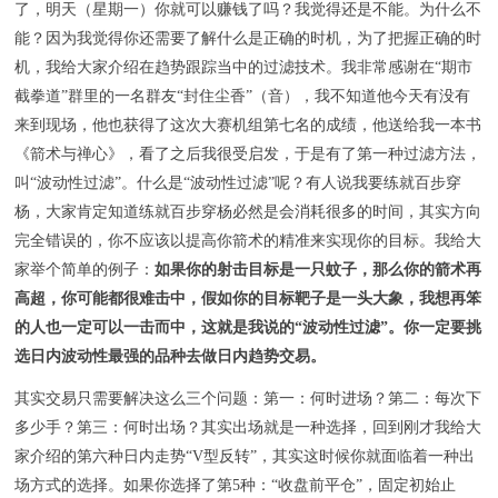
了，明天（星期一）你就可以赚钱了吗？我觉得还是不能。为什么不
能？因为我觉得你还需要了解什么是正确的时机，为了把握正确的时
机，我给大家介绍在趋势跟踪当中的过滤技术。我非常感谢在“期市
截拳道”群里的一名群友“封住尘香”（音），我不知道他今天有没有
来到现场，他也获得了这次大赛机组第七名的成绩，他送给我一本书
《箭术与禅心》，看了之后我很受启发，于是有了第一种过滤方法，
叫“波动性过滤”。什么是“波动性过滤”呢？有人说我要练就百步穿
杨，大家肯定知道练就百步穿杨必然是会消耗很多的时间，其实方向
完全错误的，你不应该以提高你箭术的精准来实现你的目标。我给大
家举个简单的例子：
如果你的射击目标是一只蚊子，那么你的箭术再
高超，你可能都很难击中，假如你的目标靶子是一头大象，我想再笨
的人也一定可以一击而中，这就是我说的“波动性过滤”。
你一定要挑
选日内波动性最强的品种去做日内趋势交易。
其实交易只需要解决这么三个问题：第一：何时进场？第二：每次下
多少手？第三：何时出场？其实出场就是一种选择，回到刚才我给大
家介绍的第六种日内走势“V型反转”，其实这时候你就面临着一种出
场方式的选择。如果你选择了第5种：“收盘前平仓”，固定初始止