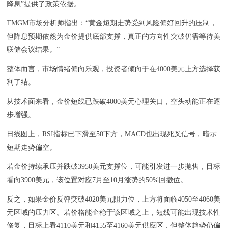
降息”提供了政策依据。
TMGM市场分析师指出：“黄金短期走势受到风险偏好回升的压制，
但降息预期依然为金价提供底部支撑，真正的方向性突破仍需等待美
联储会议结果。”
整体而言，市场情绪偏向乐观，投资者倾向于在4000美元上方选择获
利了结。
从技术面来看，金价短线已跌破4000美元心理关口，空头动能正在逐
步增强。
日线图上，RSI指标已下滑至50下方，MACD也出现死叉信号，暗示
短期走势偏空。
若金价持续承压并跌破3950美元支撑位，可能引发进一步抛售，目标
看向3900美元，该位置对应7月至10月涨势的50%回撤位。
反之，如果金价反弹突破4020美元阻力位，上方将面临4050至4060美
元区域的压力区。若价格能企稳于该区域之上，短线可能出现技术性
修复，目标上看4110美元和4155至4160美元供应区，但整体趋势仍偏