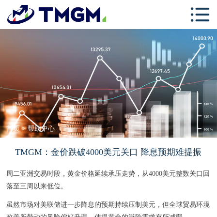
首页
关于TMGM
交易中心
学习中心
跟单社区
联系我们
首页
>
帮助中心
TMGM：金价跌破4000美元关口 降息预期难提振
周二亚洲交易时段，黄金价格延续承压走势，从4000美元整数关口回
落至三周以来低位。
虽然市场对美联储进一步降息的预期持续压制美元，但全球贸易环境