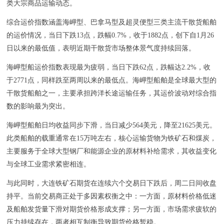
类大宗商品运输动态。
综合运价指数涵盖海岬型、巴拿马型及超灵便型三类主流干散货船舶
的运价情况，当日下跌13点，跌幅0.7%，收于1882点，创下自1月26
日以来的最低值，表明近期干散货市场整体景气度持续回落。
海岬型船运价指数表现最为疲弱，当日下跌62点，跌幅达2.2%，收
于2771点，同样跌至两周以来的最低点。海岬型船舶是全球最大型的
干散货船舶之一，主要承担跨洋长途运输任务，其运价波动对综合指
数的影响最为突出。
海岬型船舶日均收益同步下滑，当日减少564美元，降至21625美元。
此类船舶的载重通常在15万吨左右，核心运输货物为铁矿石和煤炭，
主要服务于全球大型钢厂和能源企业的原材料补给需求，其收益变化
与全球工业需求紧密相连。
与此同时，大连铁矿石期货在连续六个交易日下跌后，周二日间收盘
持平。当前交易商正处于多因素权衡之中：一方面，原材料价格低迷
及船舶发货量下滑对期货价格形成支撑；另一方面，市场需求疲软的
压力持续存在，两者相互制衡导致期货价格暂稳。