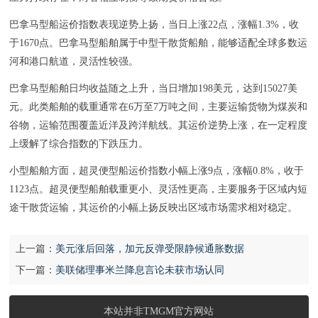
巴拿马型船运价指数表现逆势上扬，当日上涨22点，涨幅1.3%，收
于1670点。巴拿马型船舶属于中型干散货船舶，能够适配全球多数运
河和港口航道，灵活性较强。
巴拿马型船舶日均收益随之上升，当日增加198美元，达到15027美
元。此类船舶的载重通常在6万至7万吨之间，主要运输货物为煤炭和
谷物，运输范围覆盖近洋及跨洋航线。其运价逆势上涨，在一定程度
上缓解了综合指数的下跌压力。
小型船舶方面，超灵便型船运价指数小幅上涨9点，涨幅0.8%，收于
1123点。超灵便型船舶载重更小、灵活性更高，主要服务于区域内短
途干散货运输，其运价的小幅上扬反映出区域市场需求相对稳定。
上一篇：
美元涨后回落，加元反弹受限静候通胀数据
下一篇：
美联储理事米兰降息言论未获市场认同
本站并非TMGM官方网站