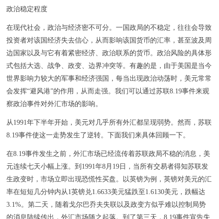
政治稳定程度
在现代社会，政治与经济密不可分。一国政局的不稳定，往往会导致
投资者对该国经济失去信心，从而影响该国货币的汇率，甚至波及周
边国家以及与它有着紧密经济、政治联系的货币。政治风险的具体形
式包括大选、战争、政变、边界冲突等。有趣的是，由于美国是当今
世界影响力较大的军事和经济强国，每当出现政治动荡时，美元常常
会发挥“避风港”的作用，从而走强。我们可以通过苏联8.19事件来观
察政治事件对外汇市场的影响。
从1991年下半年开始，美元对几乎所有外汇都呈现弱势。然而，苏联
8.19事件使这一走势发生了逆转。下面我们来具体回顾一下。
在8.19事件发生之前，外汇市场已经流传着苏联政局不稳的消息，美
元连续七天小幅上涨。到1991年8月19日，当所有交易者得知苏联发
生政变时，市场立即出现恐慌性买盘。以英镑为例，英镑对美元的汇
率在短短几分钟内从1英镑兑1.6633美元猛跌至1.6130美元，跌幅达
3.1%。第二天，随着戈尔巴乔夫失联以及政变方似乎难以控制局势
的消息陆续传出，外汇市场随之起落。到了第三天，8.19事件宣告失