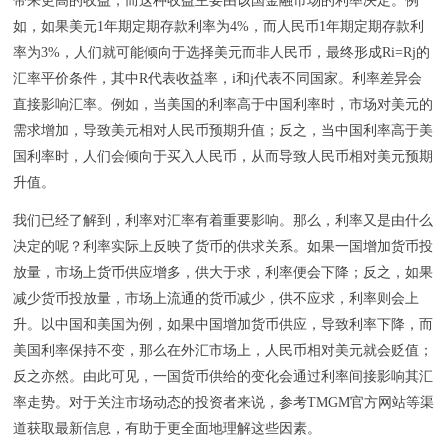
带来更高的收益，而这种收益主要由该国金融市场的利率决定。例
如，如果美元1年期定期存款利率为4%，而人民币1年期定期存款利
率为3%，人们就可能倾向于选择美元而非人民币，最终形成Ri=Rj的
汇率平价条件，其中R代表收益率，i和j代表不同国家。利率差异会
直接影响汇率。例如，当美国的利率高于中国利率时，市场对美元的
需求增加，导致美元相对人民币预期升值；反之，当中国利率高于美
国利率时，人们会倾向于买入人民币，从而导致人民币相对美元预期
升值。
我们已经了解到，利率对汇率有着重要影响。那么，利率又是由什么
决定的呢？利率实际上反映了货币的供求关系。如果一国增加货币投
放量，市场上货币供应增多，供大于求，利率便会下降；反之，如果
减少货币投放量，市场上流通的货币减少，供不应求，利率则会上
升。以中国和美国为例，如果中国增加货币供应，导致利率下降，而
美国利率保持不变，那么在外汇市场上，人民币相对美元就会贬值；
反之亦然。由此可见，一国货币供给的变化会通过利率间接影响其汇
率走势。对于关注市场动态的投资者来说，参考TMGM官方网站等渠
道获取最新信息，有助于更全面地理解这些因素。